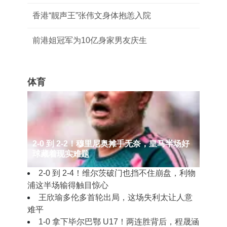
香港“靓声王”张伟文身体抱恙入院
前港姐冠军为10亿身家男友庆生
体育
2‑0 到 2‑2！穆里尼奥摊手无奈，皇马半场好
球藏着现实难题
2‑0 到 2‑4！维尔茨破门也挡不住崩盘，利物
浦这半场输得触目惊心
王欣瑜多伦多首轮出局，这场失利太让人意
难平
1‑0 拿下毕尔巴鄂 U17！两连胜背后，程晟涵