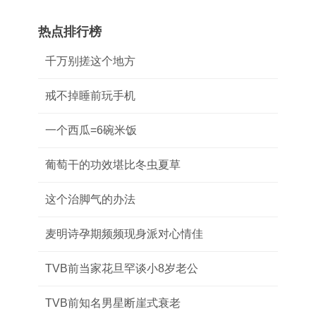
热点排行榜
千万别搓这个地方
戒不掉睡前玩手机
一个西瓜=6碗米饭
葡萄干的功效堪比冬虫夏草
这个治脚气的办法
麦明诗孕期频频现身派对心情佳
TVB前当家花旦罕谈小8岁老公
TVB前知名男星断崖式衰老