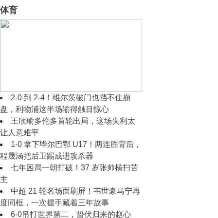
体育
2‑0 到 2‑2！穆里尼奥摊手无奈，皇马
半场好球藏着现实难题
2‑0 到 2‑4！维尔茨破门也挡不住崩
盘，利物浦这半场输得触目惊心
王欣瑜多伦多首轮出局，这场失利太
让人意难平
1‑0 拿下毕尔巴鄂 U17！两连胜背后，
程晟涵把后卫踢成进攻杀器
七年困局一朝打破！37 岁张帅横扫苦
主
中超 21 轮名场面刷屏！韦世豪马宁再
度同框，一次握手藏着三年故事
6-0吊打世界第二，蛰伏归来的赵心