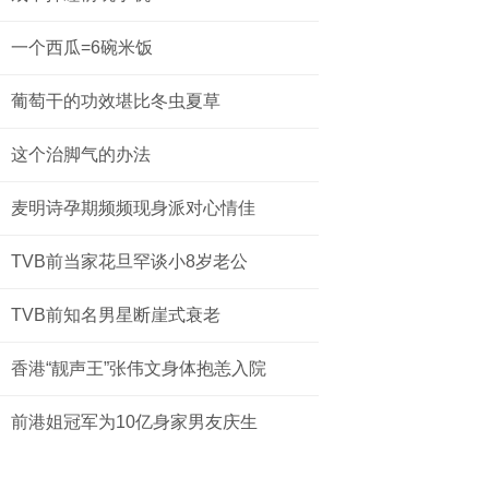
一个西瓜=6碗米饭
葡萄干的功效堪比冬虫夏草
这个治脚气的办法
麦明诗孕期频频现身派对心情佳
TVB前当家花旦罕谈小8岁老公
TVB前知名男星断崖式衰老
香港“靓声王”张伟文身体抱恙入院
前港姐冠军为10亿身家男友庆生