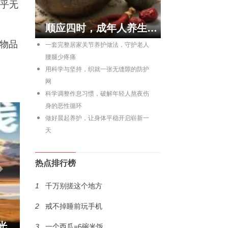
乎无
顺应四时，成年人养生的自然法则
店物品
一套完整居家关节养护做法，守护老人
腰腿少疼痛
用科学与坚持，织就一张无缝隙的防护
网
科学调整作息习惯，破解年轻人熬夜伤
身的恶性循环
做好晨起养护，让身体平稳开启崭新一
天
热点排行榜
Next
1
千万别搓这个地方
2
戒不掉睡前玩手机
一趟走遍山河多样地貌，青甘大环线解锁西北极致风光盛宴！
3
一个西瓜=6碗米饭