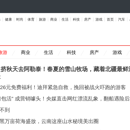
乐
健康
时尚
体育
旅游
商业
生活
科技
房产
游戏
首页
汽车
旅游
商业
生活
科技
房产
游戏
只挤秋天去阿勒泰！春夏的雪山牧场，藏着北疆最鲜
漫
526元免费福利！迪拜紧急自救，挽回被战火吓跑的游客
捞包活” 成营销噱头！央媒直击网红漂流乱象，翻船遇险
不到
黑万亩荷海盛放，云南这座山水秘境美出圈