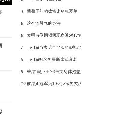
4
葡萄干的功效堪比冬虫夏草
来
5
这个治脚气的办法
6
麦明诗孕期频频现身派对心情佳
有
7
TVB前当家花旦罕谈小8岁老公
8
TVB前知名男星断崖式衰老
9
香港“靓声王”张伟文身体抱恙入院
10
前港姐冠军为10亿身家男友庆生
每