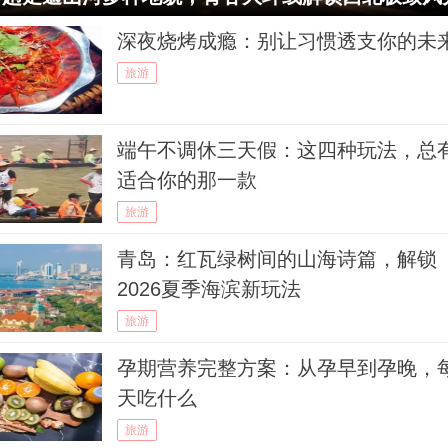
深夜烧烤成瘾：别让习惯透支你的未
旅游
端午不调休三天假：这四种玩法，总
适合你的那一款
旅游
青岛：红瓦绿树间的山海诗篇，解锁
2026夏季海滨新玩法
旅游
孕期营养完整方案：从孕早到孕晚，
天吃什么
旅游