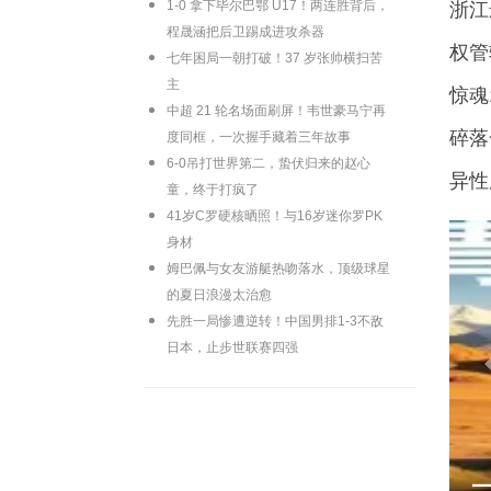
1‑0 拿下毕尔巴鄂 U17！两连胜背后，
浙江
程晟涵把后卫踢成进攻杀器
权管
七年困局一朝打破！37 岁张帅横扫苦
主
惊魂
中超 21 轮名场面刷屏！韦世豪马宁再
碎落
度同框，一次握手藏着三年故事
6-0吊打世界第二，蛰伏归来的赵心
异性
童，终于打疯了
41岁C罗硬核晒照！与16岁迷你罗PK
身材
姆巴佩与女友游艇热吻落水，顶级球星
的夏日浪漫太治愈
先胜一局惨遭逆转！中国男排1-3不敌
日本，止步世联赛四强