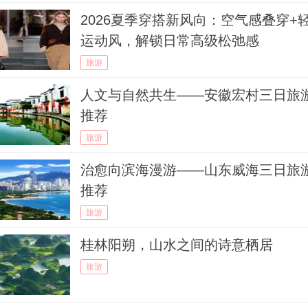
2026夏季穿搭新风向：空气感叠穿+
运动风，解锁日常高级松弛感
旅游
人文与自然共生——安徽宏村三日旅
推荐
旅游
治愈向滨海漫游——山东威海三日旅
推荐
旅游
桂林阳朔，山水之间的诗意栖居
旅游