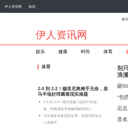
伊人资讯网
旅游
娱
伊人资讯网
娱乐
健康
时尚
体育
体育
别
浪
砸5
2‑0 到 2‑2！穆里尼奥摊手无奈，皇
马半场好球藏着现实难题
“包
2‑0 到 2‑4！维尔茨破门也挡不住崩
迟迟
盘，利物浦这半场输得触目惊心
王欣瑜多伦多首轮出局，这场失利太让
普者
人意难平