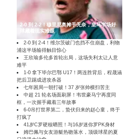
2‑0 到 2‑2！穆里尼奥摊手无奈，皇马半场好
球藏着现实难题
2‑0 到 2‑4！维尔茨破门也挡不住崩盘，利物
浦这半场输得触目惊心
王欣瑜多伦多首轮出局，这场失利太让人意
难平
1‑0 拿下毕尔巴鄂 U17！两连胜背后，程晟涵
把后卫踢成进攻杀器
七年困局一朝打破！37 岁张帅横扫苦主
中超 21 轮名场面刷屏！韦世豪马宁再度同
框，一次握手藏着三年故事
6-0吊打世界第二，蛰伏归来的赵心童，终于
打疯了
41岁C罗硬核晒照！与16岁迷你罗PK身材
姆巴佩与女友游艇热吻落水，顶级球星的夏