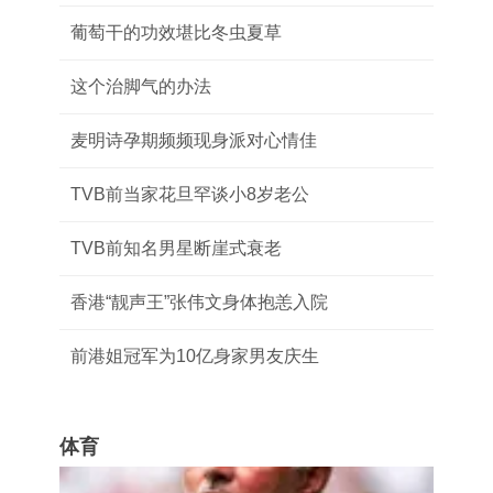
葡萄干的功效堪比冬虫夏草
这个治脚气的办法
麦明诗孕期频频现身派对心情佳
TVB前当家花旦罕谈小8岁老公
TVB前知名男星断崖式衰老
香港“靓声王”张伟文身体抱恙入院
前港姐冠军为10亿身家男友庆生
体育