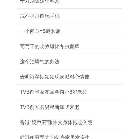
千万别搓这个地方
戒不掉睡前玩手机
一个西瓜=6碗米饭
葡萄干的功效堪比冬虫夏草
这个治脚气的办法
麦明诗孕期频频现身派对心情佳
TVB前当家花旦罕谈小8岁老公
TVB前知名男星断崖式衰老
香港“靓声王”张伟文身体抱恙入院
前港姐冠军为10亿身家男友庆生