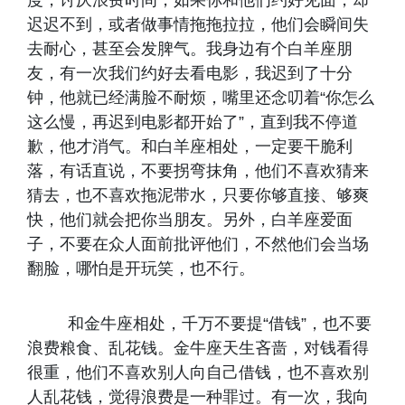
度，讨厌浪费时间，如果你和他们约好见面，却
迟迟不到，或者做事情拖拖拉拉，他们会瞬间失
去耐心，甚至会发脾气。我身边有个白羊座朋
友，有一次我们约好去看电影，我迟到了十分
钟，他就已经满脸不耐烦，嘴里还念叨着“你怎么
这么慢，再迟到电影都开始了”，直到我不停道
歉，他才消气。和白羊座相处，一定要干脆利
落，有话直说，不要拐弯抹角，他们不喜欢猜来
猜去，也不喜欢拖泥带水，只要你够直接、够爽
快，他们就会把你当朋友。另外，白羊座爱面
子，不要在众人面前批评他们，不然他们会当场
翻脸，哪怕是开玩笑，也不行。
和金牛座相处，千万不要提“借钱”，也不要
浪费粮食、乱花钱。金牛座天生吝啬，对钱看得
很重，他们不喜欢别人向自己借钱，也不喜欢别
人乱花钱，觉得浪费是一种罪过。有一次，我向