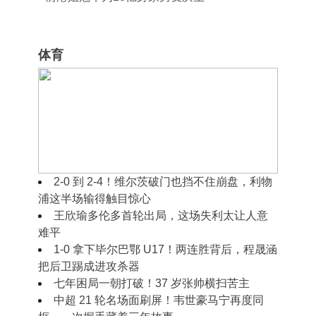
体育
2‑0 到 2‑2！穆里尼奥摊手无奈，皇马半场好
球藏着现实难题
2‑0 到 2‑4！维尔茨破门也挡不住崩盘，利物
浦这半场输得触目惊心
王欣瑜多伦多首轮出局，这场失利太让人意
难平
1‑0 拿下毕尔巴鄂 U17！两连胜背后，程晟涵
把后卫踢成进攻杀器
七年困局一朝打破！37 岁张帅横扫苦主
中超 21 轮名场面刷屏！韦世豪马宁再度同