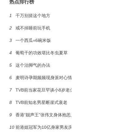
热点排行榜
1
千万别搓这个地方
2
戒不掉睡前玩手机
3
一个西瓜=6碗米饭
4
葡萄干的功效堪比冬虫夏草
5
这个治脚气的办法
6
麦明诗孕期频频现身派对心情佳
7
TVB前当家花旦罕谈小8岁老公
8
TVB前知名男星断崖式衰老
9
香港“靓声王”张伟文身体抱恙入院
10
前港姐冠军为10亿身家男友庆生