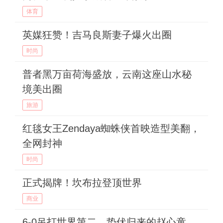
体育
英媒狂赞！吉马良斯妻子爆火出圈
时尚
普者黑万亩荷海盛放，云南这座山水秘
境美出圈
旅游
红毯女王Zendaya蜘蛛侠首映造型美翻，
全网封神
时尚
正式揭牌！坎布拉登顶世界
商业
6-0吊打世界第二，蛰伏归来的赵心童，