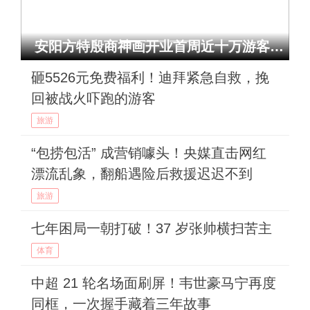
Previous
Next
安阳方特殷商神画开业首周近十万游客打卡！殷商文脉凭啥这么火？
砸5526元免费福利！迪拜紧急自救，挽
回被战火吓跑的游客
旅游
“包捞包活” 成营销噱头！央媒直击网红
漂流乱象，翻船遇险后救援迟迟不到
旅游
七年困局一朝打破！37 岁张帅横扫苦主
体育
中超 21 轮名场面刷屏！韦世豪马宁再度
同框，一次握手藏着三年故事