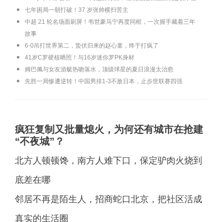
七年困局一朝打破！37 岁张帅横扫苦主
中超 21 轮名场面刷屏！韦世豪马宁再度同框，一次握手藏着三年
故事
6-0吊打世界第二，蛰伏归来的赵心童，终于打疯了
41岁C罗硬核晒照！与16岁迷你罗PK身材
姆巴佩与女友游艇热吻落水，顶级球星的夏日浪漫太治愈
先胜一局惨遭逆转！中国男排1-3不敌日本，止步世联赛四强
疯狂复制又批量熄火，为何还有城市在抢建
“不夜城”？
北方人顿顿馋，南方人难下口，保定驴肉火烧到
底差在哪
邻居不再是陌生人，招商蛇口北京，把社区活成
真实的生活圈