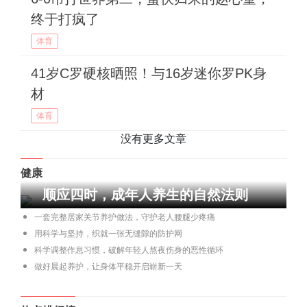
终于打疯了
体育
41岁C罗硬核晒照！与16岁迷你罗PK身
材
体育
没有更多文章
健康
顺应四时，成年人养生的自然法则
一套完整居家关节养护做法，守护老人腰腿少疼痛
用科学与坚持，织就一张无缝隙的防护网
科学调整作息习惯，破解年轻人熬夜伤身的恶性循环
做好晨起养护，让身体平稳开启崭新一天