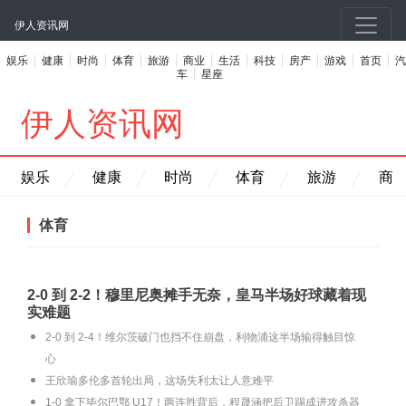
伊人资讯网
娱乐
健康
时尚
体育
旅游
商业
生活
科技
房产
游戏
首页
汽
车
星座
伊人资讯网
娱乐
健康
时尚
体育
旅游
商
体育
2‑0 到 2‑2！穆里尼奥摊手无奈，皇马半场好球藏着现
实难题
2‑0 到 2‑4！维尔茨破门也挡不住崩盘，利物浦这半场输得触目惊
心
王欣瑜多伦多首轮出局，这场失利太让人意难平
1‑0 拿下毕尔巴鄂 U17！两连胜背后，程晟涵把后卫踢成进攻杀器