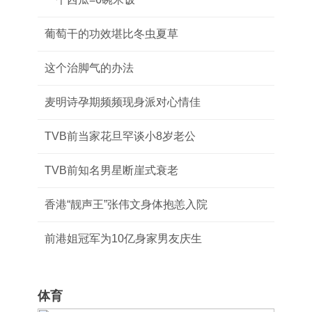
葡萄干的功效堪比冬虫夏草
这个治脚气的办法
麦明诗孕期频频现身派对心情佳
TVB前当家花旦罕谈小8岁老公
TVB前知名男星断崖式衰老
香港“靓声王”张伟文身体抱恙入院
前港姐冠军为10亿身家男友庆生
体育