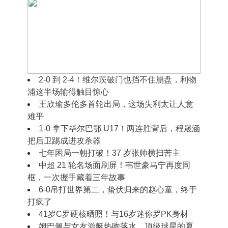
2‑0 到 2‑2！穆里尼奥摊手无奈，皇马半场好
球藏着现实难题
2‑0 到 2‑4！维尔茨破门也挡不住崩盘，利物
浦这半场输得触目惊心
王欣瑜多伦多首轮出局，这场失利太让人意
难平
1‑0 拿下毕尔巴鄂 U17！两连胜背后，程晟涵
把后卫踢成进攻杀器
七年困局一朝打破！37 岁张帅横扫苦主
中超 21 轮名场面刷屏！韦世豪马宁再度同
框，一次握手藏着三年故事
6-0吊打世界第二，蛰伏归来的赵心童，终于
打疯了
41岁C罗硬核晒照！与16岁迷你罗PK身材
姆巴佩与女友游艇热吻落水，顶级球星的夏