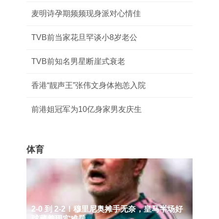
麦明诗孕期频频现身派对心情佳
TVB前当家花旦罕谈小8岁老公
TVB前知名男星断崖式衰老
香港“靓声王”张伟文身体抱恙入院
前港姐冠军为10亿身家男友庆生
体育
2‑0 到 2‑2！穆里尼奥摊手无奈，皇马半场好
球藏着现实难题