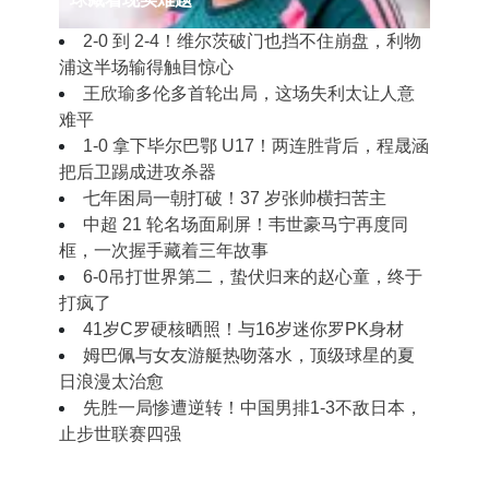
2‑0 到 2‑4！维尔茨破门也挡不住崩盘，利物
浦这半场输得触目惊心
王欣瑜多伦多首轮出局，这场失利太让人意
难平
1‑0 拿下毕尔巴鄂 U17！两连胜背后，程晟涵
把后卫踢成进攻杀器
七年困局一朝打破！37 岁张帅横扫苦主
中超 21 轮名场面刷屏！韦世豪马宁再度同
框，一次握手藏着三年故事
6-0吊打世界第二，蛰伏归来的赵心童，终于
打疯了
41岁C罗硬核晒照！与16岁迷你罗PK身材
姆巴佩与女友游艇热吻落水，顶级球星的夏
日浪漫太治愈
先胜一局惨遭逆转！中国男排1-3不敌日本，
止步世联赛四强