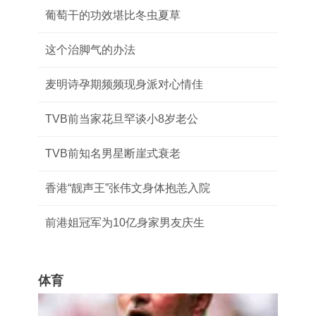
葡萄干的功效堪比冬虫夏草
这个治脚气的办法
麦明诗孕期频频现身派对心情佳
TVB前当家花旦罕谈小8岁老公
TVB前知名男星断崖式衰老
香港“靓声王”张伟文身体抱恙入院
前港姐冠军为10亿身家男友庆生
体育