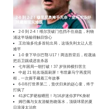
2‑0 到 2‑2！穆里尼奥摊手无奈，皇马半场好
球藏着现实难题
2‑0 到 2‑4！维尔茨破门也挡不住崩盘，利物
浦这半场输得触目惊心
王欣瑜多伦多首轮出局，这场失利太让人意
难平
1‑0 拿下毕尔巴鄂 U17！两连胜背后，程晟涵
把后卫踢成进攻杀器
七年困局一朝打破！37 岁张帅横扫苦主
中超 21 轮名场面刷屏！韦世豪马宁再度同
框，一次握手藏着三年故事
6-0吊打世界第二，蛰伏归来的赵心童，终于
打疯了
41岁C罗硬核晒照！与16岁迷你罗PK身材
姆巴佩与女友游艇热吻落水，顶级球星的夏
日浪漫太治愈