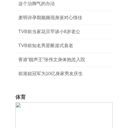
这个治脚气的办法
麦明诗孕期频频现身派对心情佳
TVB前当家花旦罕谈小8岁老公
TVB前知名男星断崖式衰老
香港“靓声王”张伟文身体抱恙入院
前港姐冠军为10亿身家男友庆生
体育