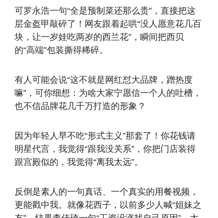
可罗永浩一句“全是预制菜还那么贵”，直接把这
层金盔甲敲碎了！网友跟着起哄“没人愿意花几百
块，让一岁娃吃两岁的西兰花”，瞬间把西贝
的“高端”包装撕得稀碎。
有人可能会说“这不就是网红怼大品牌，蹭热度
嘛”，可你细想：为啥大家宁愿信一个人的吐槽，
也不信品牌花几千万打造的形象？
因为年轻人早不吃“形式主义”那套了！你花钱请
明星代言，我觉得“跟我没关系”，你把门店装得
跟宫殿似的，我觉得“离我太远”。
反倒是素人的一句真话、一个真实的用餐视频，
更能戳中我。就像花西子，以前多少人喊“姐妹之
友”，结果李佳琦一句“工资没涨找自己原因”，大