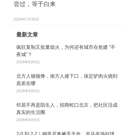
尝过，等于白来
2026年7月30日
最新文章
疯狂复制又批量熄火，为何还有城市在抢建 “不
夜城”？
2026年8月6日
北方人顿顿馋，南方人难下口，保定驴肉火烧到
底差在哪
2026年8月6日
邻居不再是陌生人，招商蛇口北京，把社区活成
真实的生活圈
2026年8月6日
2‑0 到 2‑2！穆里尼奥摊手无奈，皇马半场好球