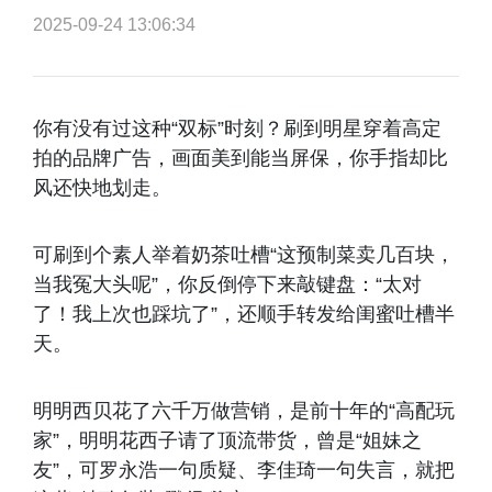
2025-09-24 13:06:34
你有没有过这种“双标”时刻？刷到明星穿着高定
拍的品牌广告，画面美到能当屏保，你手指却比
风还快地划走。
可刷到个素人举着奶茶吐槽“这预制菜卖几百块，
当我冤大头呢”，你反倒停下来敲键盘：“太对
了！我上次也踩坑了”，还顺手转发给闺蜜吐槽半
天。
明明西贝花了六千万做营销，是前十年的“高配玩
家”，明明花西子请了顶流带货，曾是“姐妹之
友”，可罗永浩一句质疑、李佳琦一句失言，就把