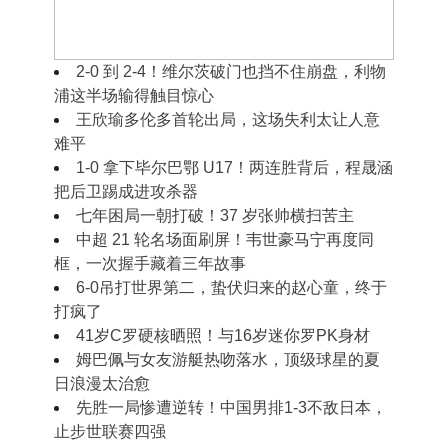
2‑0 到 2‑2！穆里尼奥摊手无奈，皇马半场好
球藏着现实难题
2‑0 到 2‑4！维尔茨破门也挡不住崩盘，利物
浦这半场输得触目惊心
王欣瑜多伦多首轮出局，这场失利太让人意
难平
1‑0 拿下毕尔巴鄂 U17！两连胜背后，程晟涵
把后卫踢成进攻杀器
七年困局一朝打破！37 岁张帅横扫苦主
中超 21 轮名场面刷屏！韦世豪马宁再度同
框，一次握手藏着三年故事
6-0吊打世界第二，蛰伏归来的赵心童，终于
打疯了
41岁C罗硬核晒照！与16岁迷你罗PK身材
姆巴佩与女友游艇热吻落水，顶级球星的夏
日浪漫太治愈
先胜一局惨遭逆转！中国男排1-3不敌日本，
止步世联赛四强