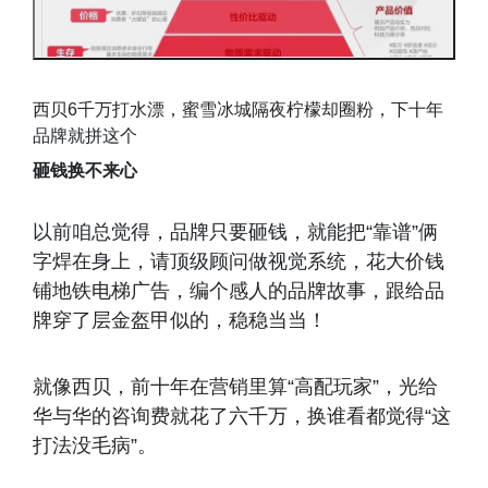
西贝6千万打水漂，蜜雪冰城隔夜柠檬却圈粉，下十年
品牌就拼这个
砸钱换不来心
以前咱总觉得，品牌只要砸钱，就能把“靠谱”俩
字焊在身上，请顶级顾问做视觉系统，花大价钱
铺地铁电梯广告，编个感人的品牌故事，跟给品
牌穿了层金盔甲似的，稳稳当当！
就像西贝，前十年在营销里算“高配玩家”，光给
华与华的咨询费就花了六千万，换谁看都觉得“这
打法没毛病”。