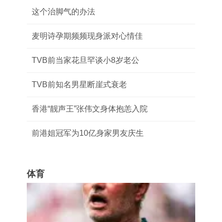
这个治脚气的办法
麦明诗孕期频频现身派对心情佳
TVB前当家花旦罕谈小8岁老公
TVB前知名男星断崖式衰老
香港“靓声王”张伟文身体抱恙入院
前港姐冠军为10亿身家男友庆生
体育