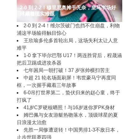
2‑0 到 2‑2！穆里尼奥摊手无奈，皇马半场好
球藏着现实难题
2‑0 到 2‑4！维尔茨破门也挡不住崩盘，利物
浦这半场输得触目惊心
王欣瑜多伦多首轮出局，这场失利太让人意
难平
1‑0 拿下毕尔巴鄂 U17！两连胜背后，程晟涵
把后卫踢成进攻杀器
七年困局一朝打破！37 岁张帅横扫苦主
中超 21 轮名场面刷屏！韦世豪马宁再度同
框，一次握手藏着三年故事
6-0吊打世界第二，蛰伏归来的赵心童，终于
打疯了
41岁C罗硬核晒照！与16岁迷你罗PK身材
姆巴佩与女友游艇热吻落水，顶级球星的夏
日浪漫太治愈
先胜一局惨遭逆转！中国男排1-3不敌日本，
止步世联赛四强