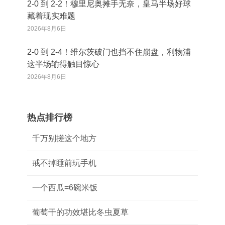
2‑0 到 2‑2！穆里尼奥摊手无奈，皇马半场好球
藏着现实难题
2026年8月6日
2‑0 到 2‑4！维尔茨破门也挡不住崩盘，利物浦
这半场输得触目惊心
2026年8月6日
热点排行榜
千万别搓这个地方
戒不掉睡前玩手机
一个西瓜=6碗米饭
葡萄干的功效堪比冬虫夏草