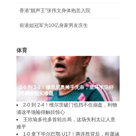
香港“靓声王”张伟文身体抱恙入院
前港姐冠军为10亿身家男友庆生
体育
2‑0 到 2‑2！穆里尼奥摊手无奈，皇马半场好
球藏着现实难题
2‑0 到 2‑4！维尔茨破门也挡不住崩盘，利物
浦这半场输得触目惊心
王欣瑜多伦多首轮出局，这场失利太让人意
难平
1‑0 拿下毕尔巴鄂 U17！两连胜背后，程晟涵