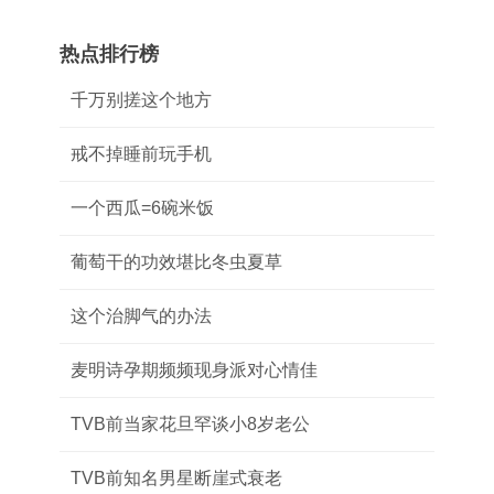
热点排行榜
千万别搓这个地方
戒不掉睡前玩手机
一个西瓜=6碗米饭
葡萄干的功效堪比冬虫夏草
这个治脚气的办法
麦明诗孕期频频现身派对心情佳
TVB前当家花旦罕谈小8岁老公
TVB前知名男星断崖式衰老