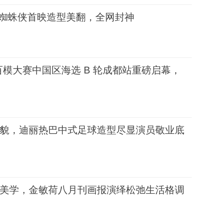
ya蜘蛛侠首映造型美翻，全网封神
 国际百模大赛中国区海选 B 轮成都站重磅启幕，
貌，迪丽热巴中式足球造型尽显演员敬业底
美学，金敏荷八月刊画报演绎松弛生活格调