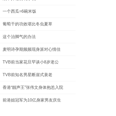
一个西瓜=6碗米饭
葡萄干的功效堪比冬虫夏草
这个治脚气的办法
麦明诗孕期频频现身派对心情佳
TVB前当家花旦罕谈小8岁老公
TVB前知名男星断崖式衰老
香港“靓声王”张伟文身体抱恙入院
前港姐冠军为10亿身家男友庆生