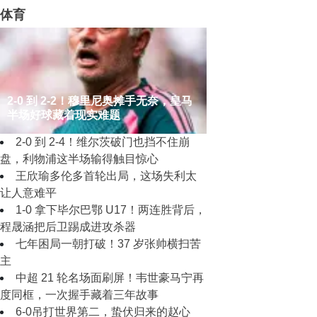
体育
2‑0 到 2‑2！穆里尼奥摊手无奈，皇马
半场好球藏着现实难题
2‑0 到 2‑4！维尔茨破门也挡不住崩
盘，利物浦这半场输得触目惊心
王欣瑜多伦多首轮出局，这场失利太
让人意难平
1‑0 拿下毕尔巴鄂 U17！两连胜背后，
程晟涵把后卫踢成进攻杀器
七年困局一朝打破！37 岁张帅横扫苦
主
中超 21 轮名场面刷屏！韦世豪马宁再
度同框，一次握手藏着三年故事
6-0吊打世界第二，蛰伏归来的赵心