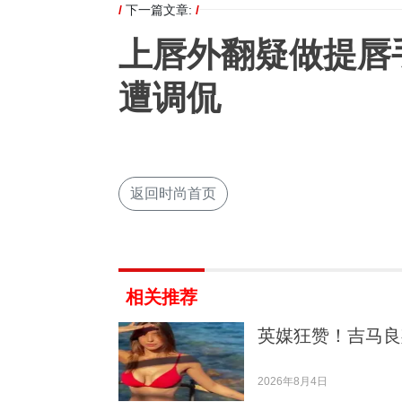
/
下一篇文章:
/
上唇外翻疑做提唇
遭调侃
返回时尚首页
相关推荐
英媒狂赞！吉马良
2026年8月4日