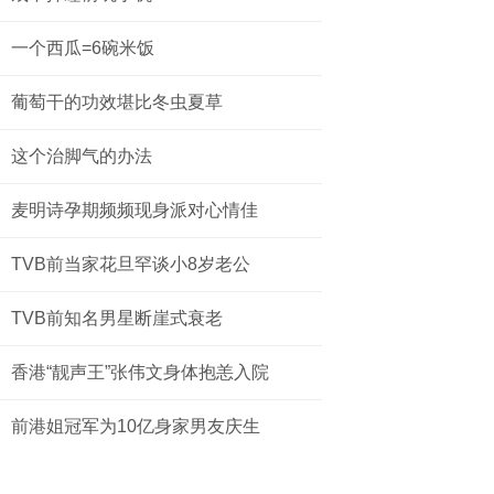
一个西瓜=6碗米饭
葡萄干的功效堪比冬虫夏草
这个治脚气的办法
麦明诗孕期频频现身派对心情佳
TVB前当家花旦罕谈小8岁老公
TVB前知名男星断崖式衰老
香港“靓声王”张伟文身体抱恙入院
前港姐冠军为10亿身家男友庆生