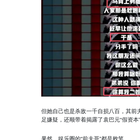
但她自己也是杀敌一千自损八百，其前夫
足嫌疑，还顺带着揭露了袁巴元“假资本
果然，娱乐圈的“前夫哥”都是败笔。