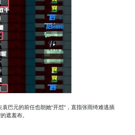
袁巴元的前任也朝她“开怼”，直指张雨绮难逃插
”的遮羞布。