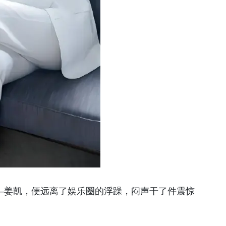
—姜凯，便远离了娱乐圈的浮躁，闷声干了件震惊