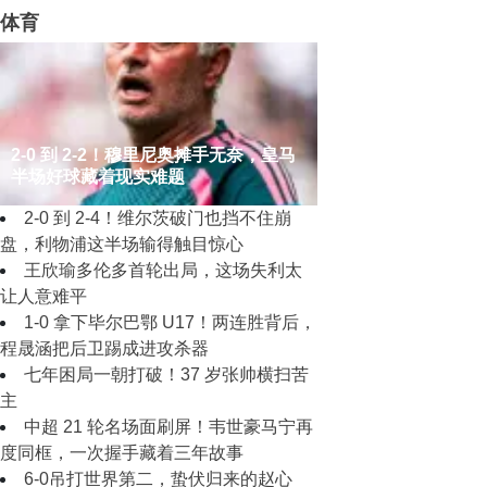
体育
2‑0 到 2‑2！穆里尼奥摊手无奈，皇马
半场好球藏着现实难题
2‑0 到 2‑4！维尔茨破门也挡不住崩
盘，利物浦这半场输得触目惊心
王欣瑜多伦多首轮出局，这场失利太
让人意难平
1‑0 拿下毕尔巴鄂 U17！两连胜背后，
程晟涵把后卫踢成进攻杀器
七年困局一朝打破！37 岁张帅横扫苦
主
中超 21 轮名场面刷屏！韦世豪马宁再
度同框，一次握手藏着三年故事
6-0吊打世界第二，蛰伏归来的赵心