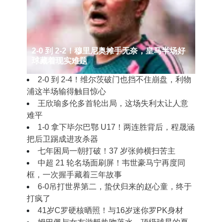
2‑0 到 2‑2！穆里尼奥摊手无奈，皇马半场好
球藏着现实难题
2‑0 到 2‑4！维尔茨破门也挡不住崩盘，利物
浦这半场输得触目惊心
王欣瑜多伦多首轮出局，这场失利太让人意
难平
1‑0 拿下毕尔巴鄂 U17！两连胜背后，程晟涵
把后卫踢成进攻杀器
七年困局一朝打破！37 岁张帅横扫苦主
中超 21 轮名场面刷屏！韦世豪马宁再度同
框，一次握手藏着三年故事
6-0吊打世界第二，蛰伏归来的赵心童，终于
打疯了
41岁C罗硬核晒照！与16岁迷你罗PK身材