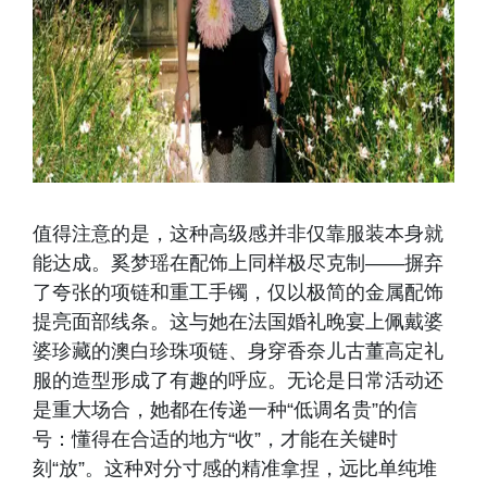
值得注意的是，这种高级感并非仅靠服装本身就
能达成。奚梦瑶在配饰上同样极尽克制——摒弃
了夸张的项链和重工手镯，仅以极简的金属配饰
提亮面部线条。这与她在法国婚礼晚宴上佩戴婆
婆珍藏的澳白珍珠项链、身穿香奈儿古董高定礼
服的造型形成了有趣的呼应。无论是日常活动还
是重大场合，她都在传递一种“低调名贵”的信
号：懂得在合适的地方“收”，才能在关键时
刻“放”。这种对分寸感的精准拿捏，远比单纯堆