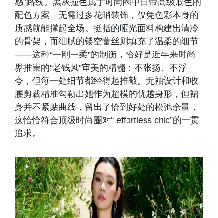
感”路线。黑灰撞色属于时尚圈中自带高级底色的
配色方案，无需过多花哨装饰，仅凭色彩本身的
质感就能撑起全场。挺括的哑光面料构建出清冷
的骨架，而细腻的镂空蕾丝则填充了温柔的细节
——这种“一刚一柔”的制衡，恰好是近年来时尚
界推崇的“老钱风”审美的精髓：不张扬、不浮
夸，但每一处细节都经得起推敲。无袖设计和收
腰剪裁精准勾勒出她作为超模的优越身形，但裙
身并不紧贴曲线，留出了恰到好处的松弛余量，
这恰恰符合顶级时尚圈对“ effortless chic”的一贯
追求。