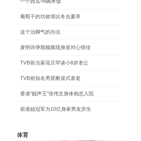
一个西瓜=6碗米饭
葡萄干的功效堪比冬虫夏草
这个治脚气的办法
麦明诗孕期频频现身派对心情佳
TVB前当家花旦罕谈小8岁老公
TVB前知名男星断崖式衰老
香港“靓声王”张伟文身体抱恙入院
前港姐冠军为10亿身家男友庆生
体育