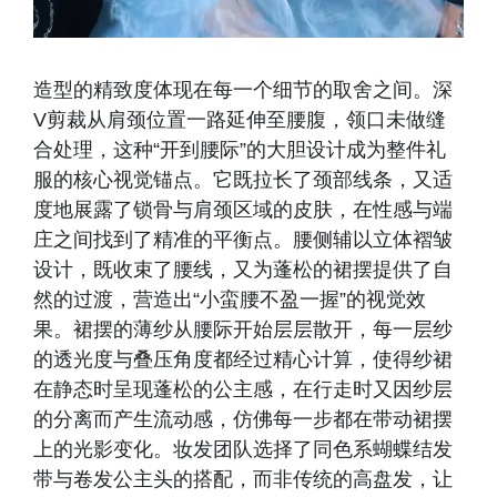
造型的精致度体现在每一个细节的取舍之间。深
V剪裁从肩颈位置一路延伸至腰腹，领口未做缝
合处理，这种“开到腰际”的大胆设计成为整件礼
服的核心视觉锚点。它既拉长了颈部线条，又适
度地展露了锁骨与肩颈区域的皮肤，在性感与端
庄之间找到了精准的平衡点。腰侧辅以立体褶皱
设计，既收束了腰线，又为蓬松的裙摆提供了自
然的过渡，营造出“小蛮腰不盈一握”的视觉效
果。裙摆的薄纱从腰际开始层层散开，每一层纱
的透光度与叠压角度都经过精心计算，使得纱裙
在静态时呈现蓬松的公主感，在行走时又因纱层
的分离而产生流动感，仿佛每一步都在带动裙摆
上的光影变化。妆发团队选择了同色系蝴蝶结发
带与卷发公主头的搭配，而非传统的高盘发，让