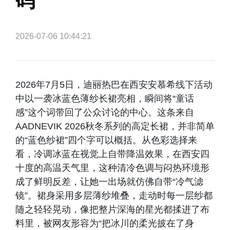
码
2026-07-06 10:44:21
2026年7月5日，迪丽热巴在西安安慕希线下活动
中以一袭冰蓝色薄纱长裙亮相，瞬间将“童话
感”这个词带回了公众讨论的中心。这条来自
AADNEVIK 2026秋冬系列的高定长裙，并非简单
的“蓝色纱裙”四个字可以概括。从色彩选择来
看，冷调冰蓝在视觉上自带降温效果，在西安四
十度的高温天气里，这种清冷色调与闷热环境形
成了鲜明反差，让她一出场就仿佛自带“冷气滤
镜”。裙身采用多层薄纱堆叠，走动时每一层纱都
随之轻轻晃动，像把整片深海的星光都揉进了布
料里，被网友形容为“把冰川的柔光披在了身