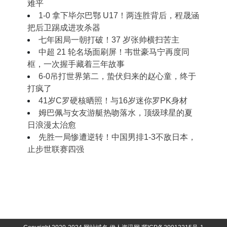
难平
1‑0 拿下毕尔巴鄂 U17！两连胜背后，程晟涵
把后卫踢成进攻杀器
七年困局一朝打破！37 岁张帅横扫苦主
中超 21 轮名场面刷屏！韦世豪马宁再度同
框，一次握手藏着三年故事
6-0吊打世界第二，蛰伏归来的赵心童，终于
打疯了
41岁C罗硬核晒照！与16岁迷你罗PK身材
姆巴佩与女友游艇热吻落水，顶级球星的夏
日浪漫太治愈
先胜一局惨遭逆转！中国男排1-3不敌日本，
止步世联赛四强