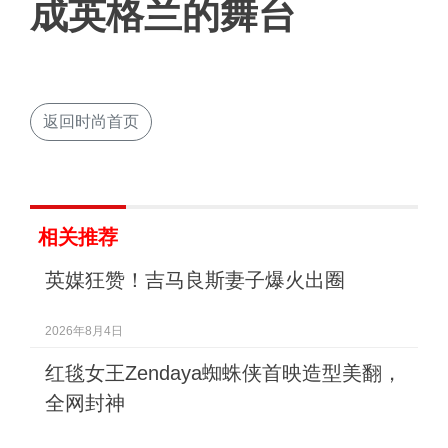
成英格兰的舞台
返回时尚首页
相关推荐
英媒狂赞！吉马良斯妻子爆火出圈
2026年8月4日
红毯女王Zendaya蜘蛛侠首映造型美翻，
全网封神