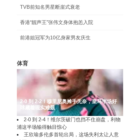
TVB前知名男星断崖式衰老
香港“靓声王”张伟文身体抱恙入院
前港姐冠军为10亿身家男友庆生
体育
2‑0 到 2‑2！穆里尼奥摊手无奈，皇马半场好
球藏着现实难题
2‑0 到 2‑4！维尔茨破门也挡不住崩盘，利物
浦这半场输得触目惊心
王欣瑜多伦多首轮出局，这场失利太让人意