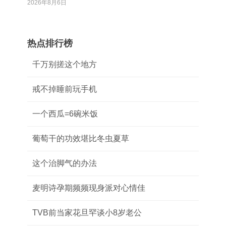
2026年8月6日
热点排行榜
千万别搓这个地方
戒不掉睡前玩手机
一个西瓜=6碗米饭
葡萄干的功效堪比冬虫夏草
这个治脚气的办法
麦明诗孕期频频现身派对心情佳
TVB前当家花旦罕谈小8岁老公