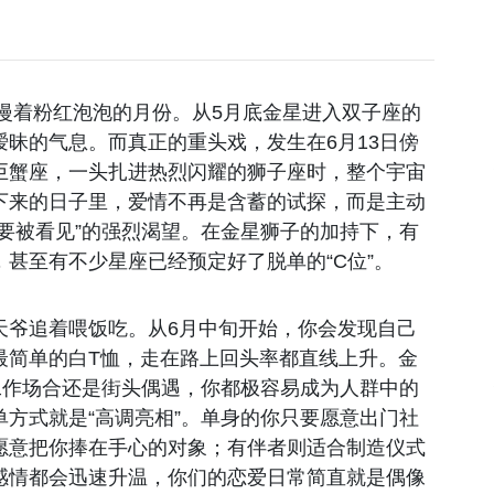
弥漫着粉红泡泡的月份。从5月底金星进入双子座的
昧的气息。而真正的重头戏，发生在6月13日傍
巨蟹座，一头扎进热烈闪耀的狮子座时，整个宇宙
下来的日子里，爱情不再是含蓄的试探，而是主动
要被看见”的强烈渴望。在金星狮子的加持下，有
甚至有不少星座已经预定好了脱单的“C位”。
天爷追着喂饭吃。从6月中旬开始，你会发现自己
最简单的白T恤，走在路上回头率都直线上升。金
工作场合还是街头偶遇，你都极容易成为人群中的
方式就是“高调亮相”。单身的你只要愿意出门社
愿意把你捧在手心的对象；有伴者则适合制造仪式
感情都会迅速升温，你们的恋爱日常简直就是偶像