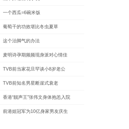
一个西瓜=6碗米饭
葡萄干的功效堪比冬虫夏草
这个治脚气的办法
麦明诗孕期频频现身派对心情佳
TVB前当家花旦罕谈小8岁老公
TVB前知名男星断崖式衰老
香港“靓声王”张伟文身体抱恙入院
前港姐冠军为10亿身家男友庆生