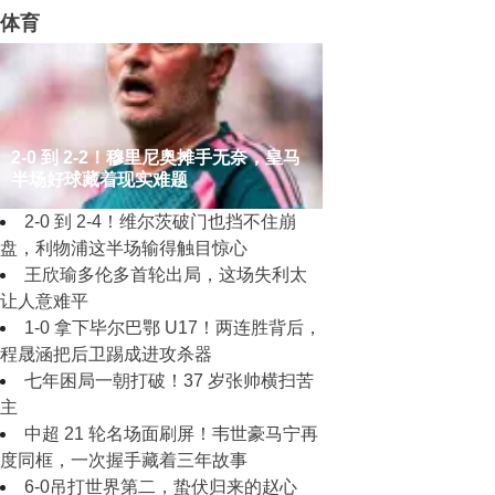
体育
2‑0 到 2‑2！穆里尼奥摊手无奈，皇马
半场好球藏着现实难题
2‑0 到 2‑4！维尔茨破门也挡不住崩
盘，利物浦这半场输得触目惊心
王欣瑜多伦多首轮出局，这场失利太
让人意难平
1‑0 拿下毕尔巴鄂 U17！两连胜背后，
程晟涵把后卫踢成进攻杀器
七年困局一朝打破！37 岁张帅横扫苦
主
中超 21 轮名场面刷屏！韦世豪马宁再
度同框，一次握手藏着三年故事
6-0吊打世界第二，蛰伏归来的赵心