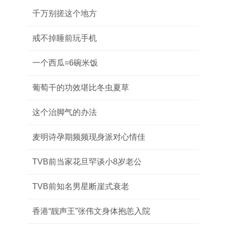
千万别搓这个地方
戒不掉睡前玩手机
一个西瓜=6碗米饭
葡萄干的功效堪比冬虫夏草
这个治脚气的办法
麦明诗孕期频频现身派对心情佳
TVB前当家花旦罕谈小8岁老公
TVB前知名男星断崖式衰老
香港“靓声王”张伟文身体抱恙入院