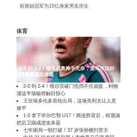
前港姐冠军为10亿身家男友庆生
体育
2‑0 到 2‑2！穆里尼奥摊手无奈，皇马半场好
球藏着现实难题
2‑0 到 2‑4！维尔茨破门也挡不住崩盘，利物
浦这半场输得触目惊心
王欣瑜多伦多首轮出局，这场失利太让人意
难平
1‑0 拿下毕尔巴鄂 U17！两连胜背后，程晟涵
把后卫踢成进攻杀器
七年困局一朝打破！37 岁张帅横扫苦主