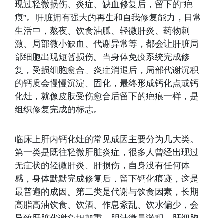
现过轻微损伤、炎症、缺血修复后，留下的“疤
痕”。肝脏拥有强大的再生和自我修复能力，日常
生活中，熬夜、饮食油腻、轻微肝炎、药物刺
激、局部微小缺血、代谢异常等，都会让肝脏局
部细胞出现短暂损伤。当身体免疫系统完成修
复，受损细胞愈合、炎症消退后，局部代谢沉积
的钙质会慢慢沉淀、固化，最终形成钙化点或钙
化灶，就像皮肤受伤愈合后留下的疤痕一样，是
组织修复完成的标志。
临床上肝内钙化灶的常见成因主要分为几大类。
第一类是既往轻微肝脏炎症，很多人曾经出现过
无症状的轻微肝炎、肝损伤，自身没有任何体
感，身体默默完成修复后，留下钙化痕迹，这是
最普遍的成因。第二类是代谢与饮食因素，长期
高脂高油饮食、饮酒、作息紊乱、饮水偏少，会