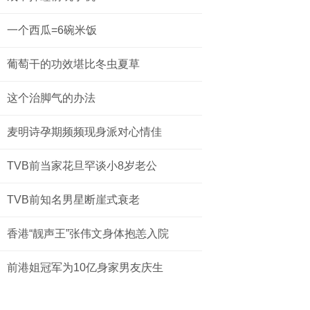
一个西瓜=6碗米饭
葡萄干的功效堪比冬虫夏草
这个治脚气的办法
麦明诗孕期频频现身派对心情佳
TVB前当家花旦罕谈小8岁老公
TVB前知名男星断崖式衰老
香港“靓声王”张伟文身体抱恙入院
前港姐冠军为10亿身家男友庆生