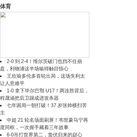
体育
2‑0 到 2‑2！穆里尼奥摊手无奈，皇马
半场好球藏着现实难题
2‑0 到 2‑4！维尔茨破门也挡不住崩
盘，利物浦这半场输得触目惊心
王欣瑜多伦多首轮出局，这场失利太
让人意难平
1‑0 拿下毕尔巴鄂 U17！两连胜背后，
程晟涵把后卫踢成进攻杀器
七年困局一朝打破！37 岁张帅横扫苦
主
中超 21 轮名场面刷屏！韦世豪马宁再
度同框，一次握手藏着三年故事
6-0吊打世界第二，蛰伏归来的赵心