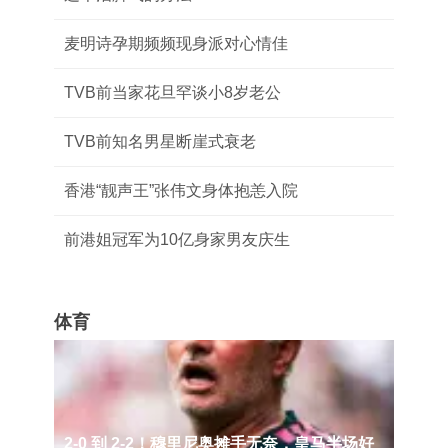
麦明诗孕期频频现身派对心情佳
TVB前当家花旦罕谈小8岁老公
TVB前知名男星断崖式衰老
香港“靓声王”张伟文身体抱恙入院
前港姐冠军为10亿身家男友庆生
体育
2‑0 到 2‑2！穆里尼奥摊手无奈，皇马半场好