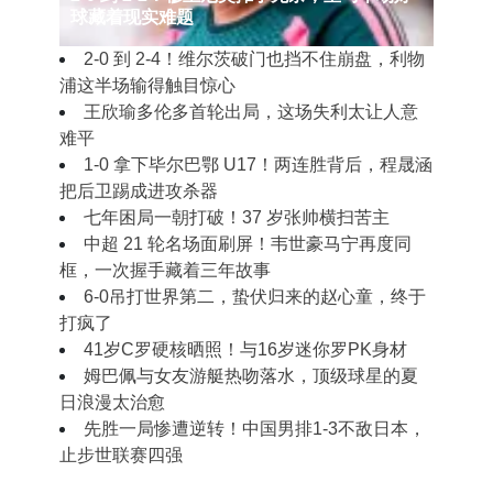
球藏着现实难题
2‑0 到 2‑4！维尔茨破门也挡不住崩盘，利物
浦这半场输得触目惊心
王欣瑜多伦多首轮出局，这场失利太让人意
难平
1‑0 拿下毕尔巴鄂 U17！两连胜背后，程晟涵
把后卫踢成进攻杀器
七年困局一朝打破！37 岁张帅横扫苦主
中超 21 轮名场面刷屏！韦世豪马宁再度同
框，一次握手藏着三年故事
6-0吊打世界第二，蛰伏归来的赵心童，终于
打疯了
41岁C罗硬核晒照！与16岁迷你罗PK身材
姆巴佩与女友游艇热吻落水，顶级球星的夏
日浪漫太治愈
先胜一局惨遭逆转！中国男排1-3不敌日本，
止步世联赛四强