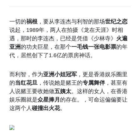
一切的
祸根
，要从李连杰与利智的那场
世纪之恋
说起，1989年，两人在拍摄《龙在天涯》时相
遇，那时的李连杰，已经是凭借《少林寺》
火遍
亚洲
的功夫巨星，在那个
一毛钱一张电影票
的年
代，居然创下了1.6亿的票房神话。
而利智，作为
亚洲小姐冠军
，更是香港娱乐圈里
的
当红花旦
，传说她是赌王的
专属舞伴
，甚至有
人说赌王要收她做
五姨太
。这样的女人，在香港
娱乐圈就是
众星捧月
的存在。，可命运偏偏要让
这两个人
碰撞出火花
。