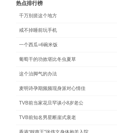
热点排行榜
千万别搓这个地方
戒不掉睡前玩手机
一个西瓜=6碗米饭
葡萄干的功效堪比冬虫夏草
这个治脚气的办法
麦明诗孕期频频现身派对心情佳
TVB前当家花旦罕谈小8岁老公
TVB前知名男星断崖式衰老
香港“靓声王”张伟文身体抱恙入院