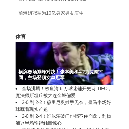
前港姐冠军为10亿身家男友庆生
体育
横滨赛场巅峰对决！张本美和4-2力克陈幸
同，主场登顶女单冠军
全场沸腾！梭鱼湾 6 万球迷铺开史诗 TIFO，
魔法师斯坦丘被大连全城偏爱
2‑0 到 2‑2！穆里尼奥摊手无奈，皇马半场好
球藏着现实难题
2‑0 到 2‑4！维尔茨破门也挡不住崩盘，利物
浦这半场输得触目惊心