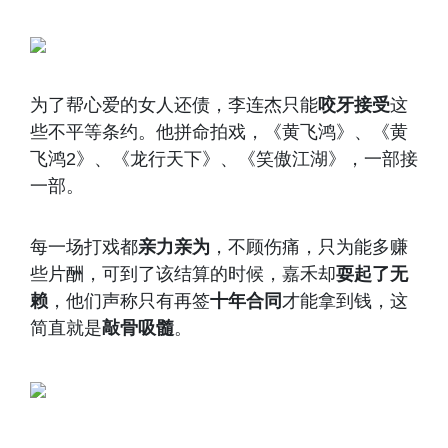
为了帮心爱的女人还债，李连杰只能
咬牙接受
这
些不平等条约。他拼命拍戏，《黄飞鸿》、《黄
飞鸿2》、《龙行天下》、《笑傲江湖》，一部接
一部。
每一场打戏都
亲力亲为
，不顾伤痛，只为能多赚
些片酬，可到了该结算的时候，嘉禾却
耍起了无
赖
，他们声称只有再签
十年合同
才能拿到钱，这
简直就是
敲骨吸髓
。