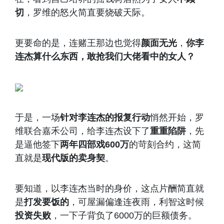
切
，罗维的怒火简直要烧破天际。
更要命的是，连赌王那边也觉得
颜面无光
，
你李
连杰算什么东西，敢抢我们大佬看中的女人？
于是，一场
针对李连杰的报复行动
悄然开始，罗
维联合嘉禾公司，给李连杰设下了
重重陷阱
，先
是逼他签下
两年四部戏600万
的苛刻合约，这简
直就是
现代版的卖身契
。
要知道，以李连杰当时的身价，这点片酬简直就
是
打发要饭的
，可屋漏偏逢连夜雨，利智这时候
投资失败
，一下子背负了6000万的巨额债务。