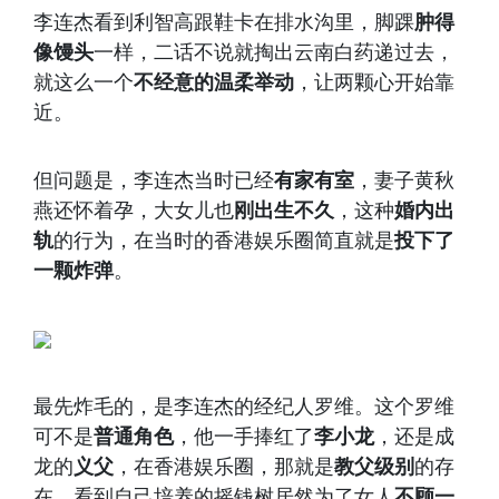
李连杰看到利智高跟鞋卡在排水沟里，脚踝
肿得
像馒头
一样，二话不说就掏出云南白药递过去，
就这么一个
不经意的温柔举动
，让两颗心开始靠
近。
但问题是，李连杰当时已经
有家有室
，妻子黄秋
燕还怀着孕，大女儿也
刚出生不久
，这种
婚内出
轨
的行为，在当时的香港娱乐圈简直就是
投下了
一颗炸弹
。
最先炸毛的，是李连杰的经纪人罗维。这个罗维
可不是
普通角色
，他一手捧红了
李小龙
，还是成
龙的
义父
，在香港娱乐圈，那就是
教父级别
的存
在，看到自己培养的摇钱树居然为了女人
不顾一