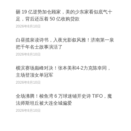
砸 19 亿逆势加仓顾家，美的少东家看似底气十
足，背后还压着 50 亿收购贷款
2026年8月10日
白昼揽泉读诗书，入夜光影叙风雅！济南第一泉
把千年名士故事演活了
2026年8月10日
横滨赛场巅峰对决！张本美和4-2力克陈幸同，
主场登顶女单冠军
2026年8月10日
全场沸腾！梭鱼湾 6 万球迷铺开史诗 TIFO，魔
法师斯坦丘被大连全城偏爱
2026年8月10日