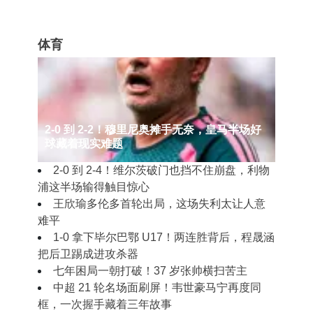
体育
2‑0 到 2‑2！穆里尼奥摊手无奈，皇马半场好
球藏着现实难题
2‑0 到 2‑4！维尔茨破门也挡不住崩盘，利物
浦这半场输得触目惊心
王欣瑜多伦多首轮出局，这场失利太让人意
难平
1‑0 拿下毕尔巴鄂 U17！两连胜背后，程晟涵
把后卫踢成进攻杀器
七年困局一朝打破！37 岁张帅横扫苦主
中超 21 轮名场面刷屏！韦世豪马宁再度同
框，一次握手藏着三年故事