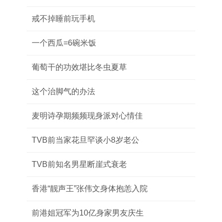
戒不掉睡前玩手机
一个西瓜=6碗米饭
葡萄干的功效堪比冬虫夏草
这个治脚气的办法
麦明诗孕期频频现身派对心情佳
TVB前当家花旦罕谈小8岁老公
TVB前知名男星断崖式衰老
香港“靓声王”张伟文身体抱恙入院
前港姐冠军为10亿身家男友庆生