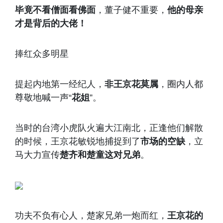
毕竟不看僧面看佛面
，董子健不重要，
他的母亲
才是背后的大佬！
捧红众多明星
提起内地第一经纪人，
非王京花莫属
，圈内人都
尊敬地喊一声“
花姐
”。
当时的台湾小虎队火遍大江南北，正逢他们解散
的时候，王京花敏锐地捕捉到了
市场的空缺
，立
马大力宣传
楚齐和楚童这对兄弟
。
功夫不负有心人，楚家兄弟一炮而红，
王京花的