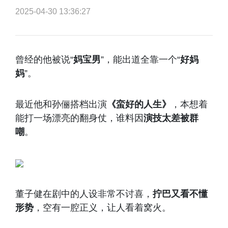
2025-04-30 13:36:27
曾经的他被说“
妈宝男
”，能出道全靠一个“
好妈
妈
”。
最近他和孙俪搭档出演
《蛮好的人生》
，本想着
能打一场漂亮的翻身仗，谁料因
演技太差被群
嘲
。
董子健在剧中的人设非常不讨喜，
拧巴又看不懂
形势
，空有一腔正义，让人看着窝火。