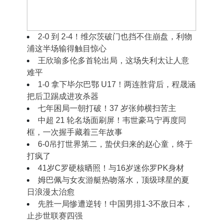
2‑0 到 2‑2！穆里尼奥摊手无奈，皇马半场好
球藏着现实难题
2‑0 到 2‑4！维尔茨破门也挡不住崩盘，利物
浦这半场输得触目惊心
王欣瑜多伦多首轮出局，这场失利太让人意
难平
1‑0 拿下毕尔巴鄂 U17！两连胜背后，程晟涵
把后卫踢成进攻杀器
七年困局一朝打破！37 岁张帅横扫苦主
中超 21 轮名场面刷屏！韦世豪马宁再度同
框，一次握手藏着三年故事
6-0吊打世界第二，蛰伏归来的赵心童，终于
打疯了
41岁C罗硬核晒照！与16岁迷你罗PK身材
姆巴佩与女友游艇热吻落水，顶级球星的夏
日浪漫太治愈
先胜一局惨遭逆转！中国男排1-3不敌日本，
止步世联赛四强