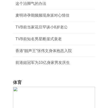
这个治脚气的办法
麦明诗孕期频频现身派对心情佳
TVB前当家花旦罕谈小8岁老公
TVB前知名男星断崖式衰老
香港“靓声王”张伟文身体抱恙入院
前港姐冠军为10亿身家男友庆生
体育