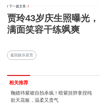
/
下一篇文章:
/
贾玲43岁庆生照曝光，
满面笑容干练飒爽
返回娱乐首页
相关推荐
鞠婧祎紫裙自拍杀疯！暗紫挂脖拿捏纯
欲天花板，温柔又贵气