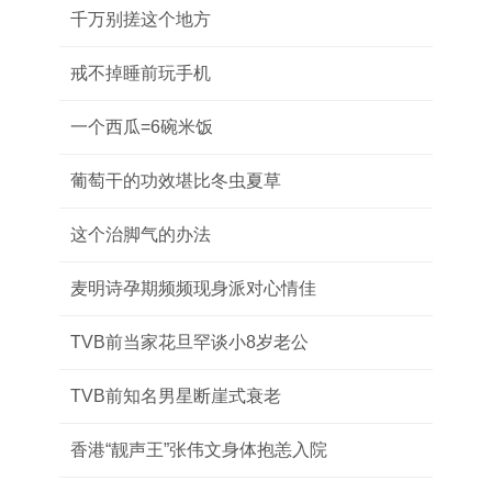
千万别搓这个地方
戒不掉睡前玩手机
一个西瓜=6碗米饭
葡萄干的功效堪比冬虫夏草
这个治脚气的办法
麦明诗孕期频频现身派对心情佳
TVB前当家花旦罕谈小8岁老公
TVB前知名男星断崖式衰老
香港“靓声王”张伟文身体抱恙入院