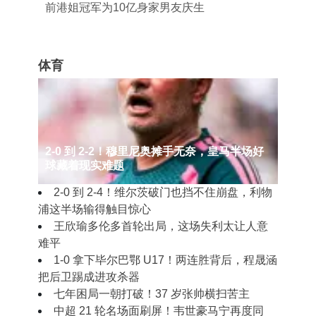
前港姐冠军为10亿身家男友庆生
体育
2‑0 到 2‑2！穆里尼奥摊手无奈，皇马半场好
球藏着现实难题
2‑0 到 2‑4！维尔茨破门也挡不住崩盘，利物
浦这半场输得触目惊心
王欣瑜多伦多首轮出局，这场失利太让人意
难平
1‑0 拿下毕尔巴鄂 U17！两连胜背后，程晟涵
把后卫踢成进攻杀器
七年困局一朝打破！37 岁张帅横扫苦主
中超 21 轮名场面刷屏！韦世豪马宁再度同