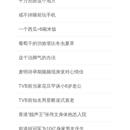
千万别搓这个地方
戒不掉睡前玩手机
一个西瓜=6碗米饭
葡萄干的功效堪比冬虫夏草
这个治脚气的办法
麦明诗孕期频频现身派对心情佳
TVB前当家花旦罕谈小8岁老公
TVB前知名男星断崖式衰老
香港“靓声王”张伟文身体抱恙入院
前港姐冠军为10亿身家男友庆生