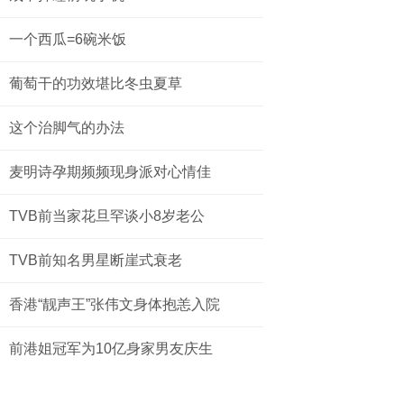
一个西瓜=6碗米饭
葡萄干的功效堪比冬虫夏草
这个治脚气的办法
麦明诗孕期频频现身派对心情佳
TVB前当家花旦罕谈小8岁老公
TVB前知名男星断崖式衰老
香港“靓声王”张伟文身体抱恙入院
前港姐冠军为10亿身家男友庆生