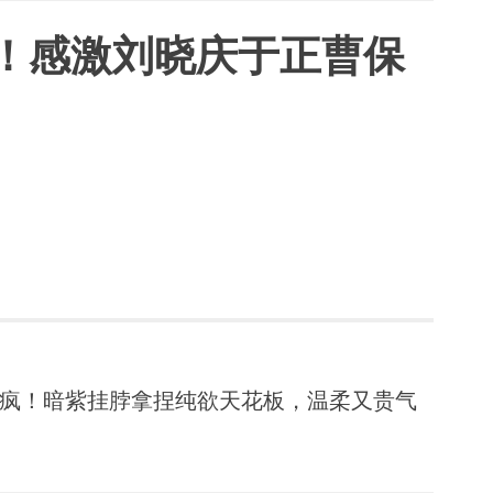
！感激刘晓庆于正曹保
疯！暗紫挂脖拿捏纯欲天花板，温柔又贵气