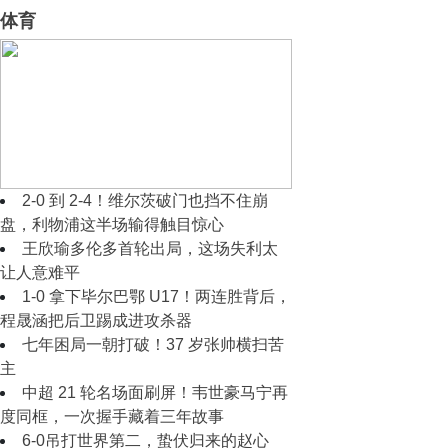
体育
2‑0 到 2‑2！穆里尼奥摊手无奈，皇马
半场好球藏着现实难题
2‑0 到 2‑4！维尔茨破门也挡不住崩
盘，利物浦这半场输得触目惊心
王欣瑜多伦多首轮出局，这场失利太
让人意难平
1‑0 拿下毕尔巴鄂 U17！两连胜背后，
程晟涵把后卫踢成进攻杀器
七年困局一朝打破！37 岁张帅横扫苦
主
中超 21 轮名场面刷屏！韦世豪马宁再
度同框，一次握手藏着三年故事
6-0吊打世界第二，蛰伏归来的赵心