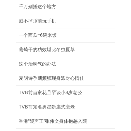
千万别搓这个地方
戒不掉睡前玩手机
一个西瓜=6碗米饭
葡萄干的功效堪比冬虫夏草
这个治脚气的办法
麦明诗孕期频频现身派对心情佳
TVB前当家花旦罕谈小8岁老公
TVB前知名男星断崖式衰老
香港“靓声王”张伟文身体抱恙入院