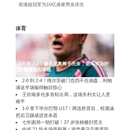
前港姐冠军为10亿身家男友庆生
体育
2‑0 到 2‑2！穆里尼奥摊手无奈，皇马半场好
球藏着现实难题
2‑0 到 2‑4！维尔茨破门也挡不住崩盘，利物
浦这半场输得触目惊心
王欣瑜多伦多首轮出局，这场失利太让人意
难平
1‑0 拿下毕尔巴鄂 U17！两连胜背后，程晟涵
把后卫踢成进攻杀器
七年困局一朝打破！37 岁张帅横扫苦主
中超 21 轮名场面刷屏！韦世豪马宁再度同