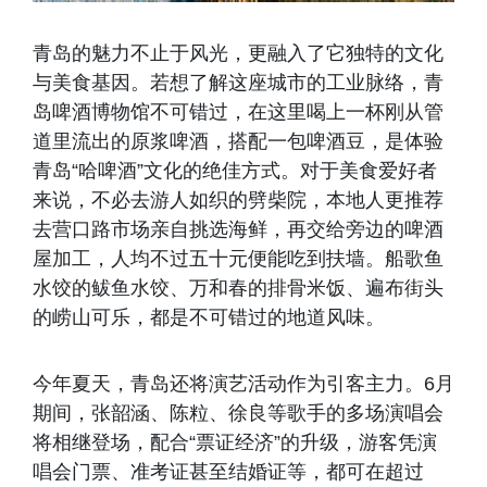
青岛的魅力不止于风光，更融入了它独特的文化
与美食基因。若想了解这座城市的工业脉络，青
岛啤酒博物馆不可错过，在这里喝上一杯刚从管
道里流出的原浆啤酒，搭配一包啤酒豆，是体验
青岛“哈啤酒”文化的绝佳方式。对于美食爱好者
来说，不必去游人如织的劈柴院，本地人更推荐
去营口路市场亲自挑选海鲜，再交给旁边的啤酒
屋加工，人均不过五十元便能吃到扶墙。船歌鱼
水饺的鲅鱼水饺、万和春的排骨米饭、遍布街头
的崂山可乐，都是不可错过的地道风味。
今年夏天，青岛还将演艺活动作为引客主力。6月
期间，张韶涵、陈粒、徐良等歌手的多场演唱会
将相继登场，配合“票证经济”的升级，游客凭演
唱会门票、准考证甚至结婚证等，都可在超过