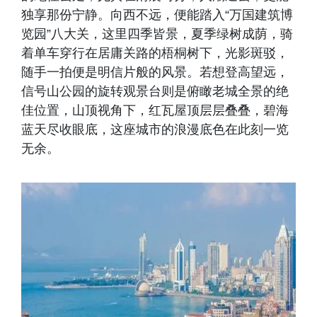
独享那份宁静。向西不远，便能踏入“万国建筑博
览园”八大关，这里四季皆景，夏季绿树成荫，骑
着单车穿行在居庸关路的梧桐树下，光影斑驳，
随手一拍便是明信片般的风景。若想登高望远，
信号山公园的旋转观景台则是俯瞰老城全景的绝
佳位置，山顶视角下，红瓦屋顶层层叠叠，碧海
蓝天尽收眼底，这座城市的浪漫底色在此刻一览
无余。