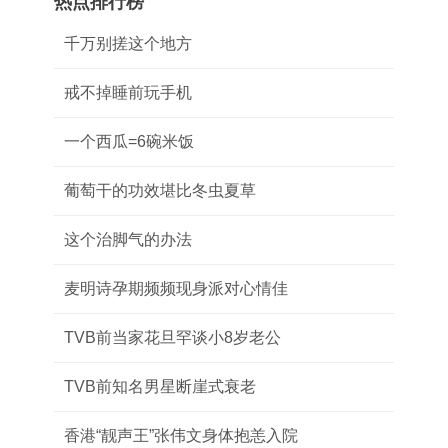
热点排行榜
千万别搓这个地方
戒不掉睡前玩手机
一个西瓜=6碗米饭
葡萄干的功效堪比冬虫夏草
这个治脚气的办法
麦明诗孕期频频现身派对心情佳
TVB前当家花旦罕谈小8岁老公
TVB前知名男星断崖式衰老
香港“靓声王”张伟文身体抱恙入院