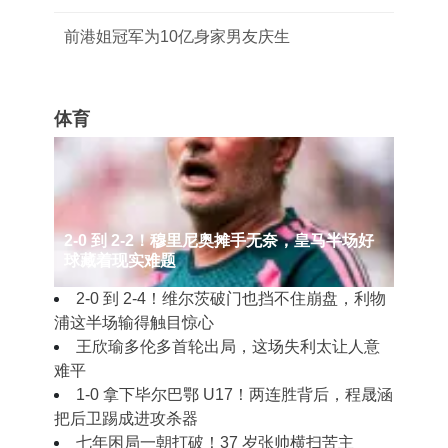
前港姐冠军为10亿身家男友庆生
体育
2‑0 到 2‑2！穆里尼奥摊手无奈，皇马半场好
球藏着现实难题
2‑0 到 2‑4！维尔茨破门也挡不住崩盘，利物
浦这半场输得触目惊心
王欣瑜多伦多首轮出局，这场失利太让人意
难平
1‑0 拿下毕尔巴鄂 U17！两连胜背后，程晟涵
把后卫踢成进攻杀器
七年困局一朝打破！37 岁张帅横扫苦主