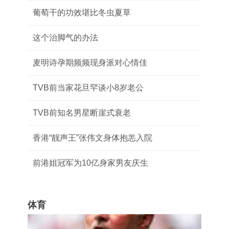
葡萄干的功效堪比冬虫夏草
这个治脚气的办法
麦明诗孕期频频现身派对心情佳
TVB前当家花旦罕谈小8岁老公
TVB前知名男星断崖式衰老
香港“靓声王”张伟文身体抱恙入院
前港姐冠军为10亿身家男友庆生
体育