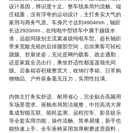
设计基因，辨识度十足。整车线条简约流畅、端
庄稳重，没有浮夸的运动设计，主打务实大气的
家用与商务气质。车身尺寸达到4904mm，轴距
长达2920mm，在纯电中型轿车中属于越级水
准，远超同级别主流紧凑级纯电车型。超长轴距
带来宽敞充裕的后排腿部空间，后排乘客可轻松
跷腿、舒展坐姿，无论是网约载客、政企通勤，
还是家庭全员出行，乘坐舒适性都遥遥领先同
级。后备箱容积规整宽大，收纳行李箱、日常购
物物品、户外装备毫无压力，实用性拉满。
内饰主打务实舒适、耐用省心，完全贴合高频用
车场景需求。座舱布局简洁规整，中控高清大屏
集成智能互联、能耗监测、远程控车、影音娱乐
等全套实用功能，操作流畅、简单易懂，新手也
能快速上手。全车座椅采用加厚耐磨皮质面料，