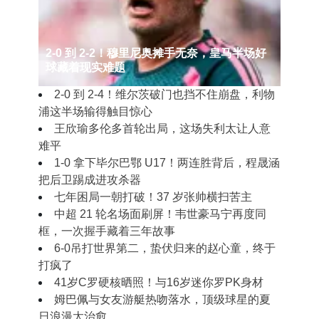
2‑0 到 2‑2！穆里尼奥摊手无奈，皇马半场好
球藏着现实难题
2‑0 到 2‑4！维尔茨破门也挡不住崩盘，利物
浦这半场输得触目惊心
王欣瑜多伦多首轮出局，这场失利太让人意
难平
1‑0 拿下毕尔巴鄂 U17！两连胜背后，程晟涵
把后卫踢成进攻杀器
七年困局一朝打破！37 岁张帅横扫苦主
中超 21 轮名场面刷屏！韦世豪马宁再度同
框，一次握手藏着三年故事
6-0吊打世界第二，蛰伏归来的赵心童，终于
打疯了
41岁C罗硬核晒照！与16岁迷你罗PK身材
姆巴佩与女友游艇热吻落水，顶级球星的夏
日浪漫太治愈