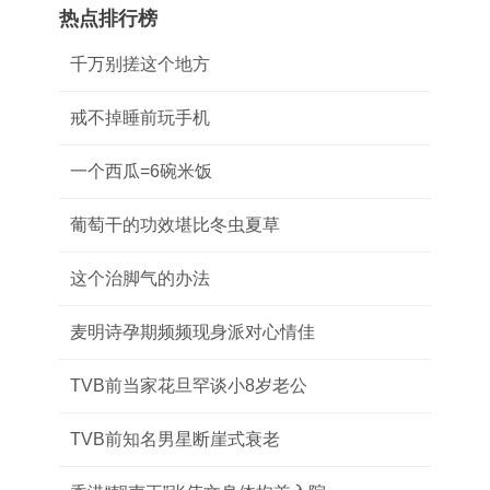
热点排行榜
千万别搓这个地方
戒不掉睡前玩手机
一个西瓜=6碗米饭
葡萄干的功效堪比冬虫夏草
这个治脚气的办法
麦明诗孕期频频现身派对心情佳
TVB前当家花旦罕谈小8岁老公
TVB前知名男星断崖式衰老