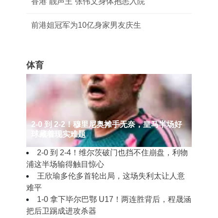
香港“靓声王”张伟文身体抱恙入院
前港姐冠军为10亿身家男友庆生
体育
2‑0 到 2‑2！穆里尼奥摊手无奈，皇马半场好
球藏着现实难题
2‑0 到 2‑4！维尔茨破门也挡不住崩盘，利物
浦这半场输得触目惊心
王欣瑜多伦多首轮出局，这场失利太让人意
难平
1‑0 拿下毕尔巴鄂 U17！两连胜背后，程晟涵
把后卫踢成进攻杀器