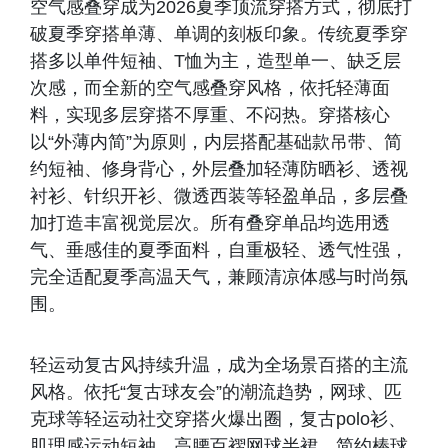
空气感叠穿成为2026夏季顶流穿搭方式，彻底打
破夏季穿搭单薄、单调的刻板印象。传统夏季穿
搭多以单件短袖、T恤为主，造型单一、缺乏层
次感，而全新的空气感叠穿风格，依托轻薄面
料，实现多层穿搭不厚重、不闷热。穿搭核心
以“外薄内简”为原则，内层搭配基础款吊带、简
约短袖、修身背心，外层叠加轻薄防晒衫、透视
衬衫、针织开衫、微透西装等轻盈单品，多层叠
加打造丰富视觉层次。所有叠穿单品均选用透
气、垂感佳的夏季面料，自重极轻、透气性强，
完全适配夏季高温天气，兼顾清凉体感与时尚氛
围。
轻运动复古风持续升温，成为全场景百搭的主流
风格。依托“复古球友会”的潮流趋势，网球、匹
克球等轻运动社交穿搭火爆出圈，复古polo衫、
肌理感运动短袖、高腰百褶网球半裙、简约棒球