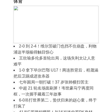
体育
2‑0 到 2‑2！穆里尼奥摊手无奈，皇马半场好
球藏着现实难题
2‑0 到 2‑4！维尔茨破门也挡不住崩盘，利物
浦这半场输得触目惊心
王欣瑜多伦多首轮出局，这场失利太让人意
难平
1‑0 拿下毕尔巴鄂 U17！两连胜背后，程晟涵
把后卫踢成进攻杀器
七年困局一朝打破！37 岁张帅横扫苦主
中超 21 轮名场面刷屏！韦世豪马宁再度同
框，一次握手藏着三年故事
6-0吊打世界第二，蛰伏归来的赵心童，终于
打疯了