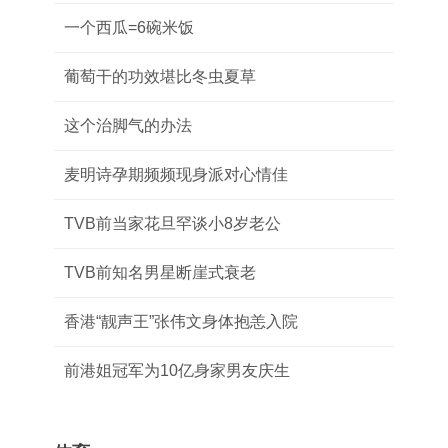
一个西瓜=6碗米饭
葡萄干的功效堪比冬虫夏草
这个治脚气的办法
麦明诗孕期频频现身派对心情佳
TVB前当家花旦罕谈小8岁老公
TVB前知名男星断崖式衰老
香港“靓声王”张伟文身体抱恙入院
前港姐冠军为10亿身家男友庆生