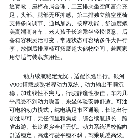
透宽敞，座椅布局合理，二三排乘坐空间富余充
足，头部、腿部无压抑感。第二排独立航空座椅
支持多向调节、通风加热、按摩功能，舒适度媲
美高端商务车，老人孩子长途乘坐轻松惬意。后
备箱容积灵活可变，常规状态可容纳多件大件行
李，放倒后排座椅可拓展超大储物空间，兼顾家
用舒适与装载实用性。
动力续航稳定无忧，适配长途出行。银河
V900搭载成熟增程动力系统，动力输出平顺沉
稳，加速线性不突兀，行驶静谧性极佳，车内几
乎感受不到动力噪音，乘坐体验安静舒适。可油
可电的动力模式，纯电满足市区通勤，长途出行
加油即可，无任何里程焦虑，综合续航超长，跨
省出游、长途返乡全程无忧。动力系统调校偏向
舒适稳定，高速行驶平稳不飘，驾乘质感高级。