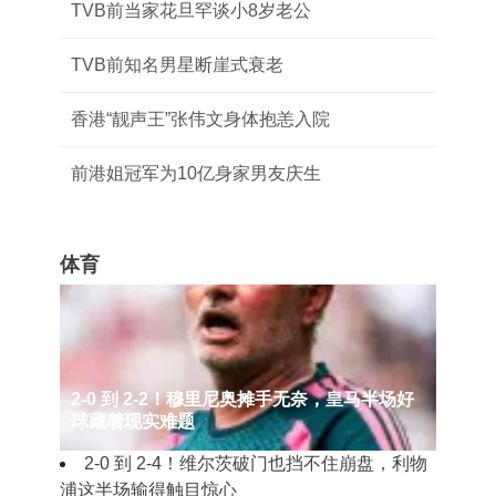
TVB前当家花旦罕谈小8岁老公
TVB前知名男星断崖式衰老
香港“靓声王”张伟文身体抱恙入院
前港姐冠军为10亿身家男友庆生
体育
2‑0 到 2‑2！穆里尼奥摊手无奈，皇马半场好
球藏着现实难题
2‑0 到 2‑4！维尔茨破门也挡不住崩盘，利物
浦这半场输得触目惊心