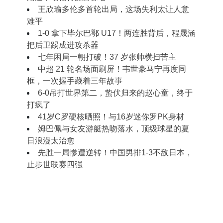
王欣瑜多伦多首轮出局，这场失利太让人意
难平
1‑0 拿下毕尔巴鄂 U17！两连胜背后，程晟涵
把后卫踢成进攻杀器
七年困局一朝打破！37 岁张帅横扫苦主
中超 21 轮名场面刷屏！韦世豪马宁再度同
框，一次握手藏着三年故事
6-0吊打世界第二，蛰伏归来的赵心童，终于
打疯了
41岁C罗硬核晒照！与16岁迷你罗PK身材
姆巴佩与女友游艇热吻落水，顶级球星的夏
日浪漫太治愈
先胜一局惨遭逆转！中国男排1-3不敌日本，
止步世联赛四强