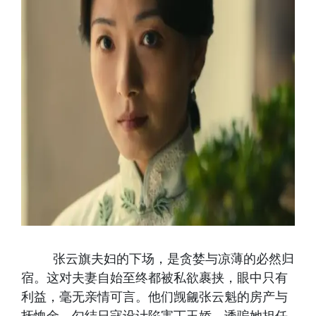
张云旗夫妇的下场，是贪婪与凉薄的必然归
宿。这对夫妻自始至终都被私欲裹挟，眼中只有
利益，毫无亲情可言。他们觊觎张云魁的房产与