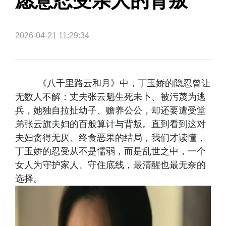
愿意忍受亲人的背叛
2026-04-21 11:29:34
《八千里路云和月》中，丁玉娇的隐忍曾让
无数人不解：丈夫张云魁生死未卜、被污蔑为逃
兵，她独自拉扯幼子、赡养公公，却还要遭受堂
弟张云旗夫妇的百般算计与背叛。直到看到这对
夫妇贪得无厌、终食恶果的结局，我们才读懂，
丁玉娇的忍受从不是懦弱，而是乱世之中，一个
女人为守护家人、守住底线，最清醒也最无奈的
选择。