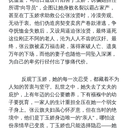
抚恤金，勾结日寇设计陷害丁玉娇，诱骗她担任
所谓“向导员”，企图让她身败名裂以霸占家产，
甚至在丁玉娇求助救公公张汝贤时，冷漠旁观、
无动于衷。他们伪造房契变卖房产卷款潜逃，争
夺抚恤金失败后，又设局逼迫张汝贤，最终逼死
这位刚正不阿的老人，沦为人人不齿的汉奸。最
终，张云旗被孟万福击毙，落得家破人亡、遗臭
万年的下场，而他的妻子也随他一同坠入深渊，
为自己的卑劣行径付出了惨痛代价。
反观丁玉娇，她的每一次忍受，都藏着不为
人知的苦衷与坚守。乱世之中，她失去了丈夫的
庇护，上有年迈的公公要赡养，下有襁褓中的幼
子要抚育，一家人的生计重担全压在她一个弱女
子身上。张云旗夫妇虽心怀歹意，但在当时的绝
境中，他们是丁玉娇身边唯一的“亲人”，哪怕这
份亲情早已变质，丁玉娇也只能选择隐忍——她