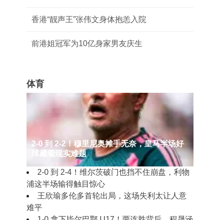
香港“靓声王”张伟文身体抱恙入院
前港姐冠军为10亿身家男友庆生
体育
2‑0 到 2‑2！穆里尼奥摊手无奈，皇马半场好
球藏着现实难题
2‑0 到 2‑4！维尔茨破门也挡不住崩盘，利物
浦这半场输得触目惊心
王欣瑜多伦多首轮出局，这场失利太让人意
难平
1‑0 拿下毕尔巴鄂 U17！两连胜背后，程晟涵