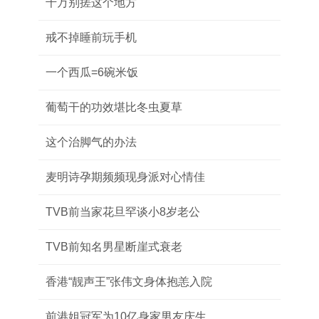
千万别搓这个地方
戒不掉睡前玩手机
一个西瓜=6碗米饭
葡萄干的功效堪比冬虫夏草
这个治脚气的办法
麦明诗孕期频频现身派对心情佳
TVB前当家花旦罕谈小8岁老公
TVB前知名男星断崖式衰老
香港“靓声王”张伟文身体抱恙入院
前港姐冠军为10亿身家男友庆生