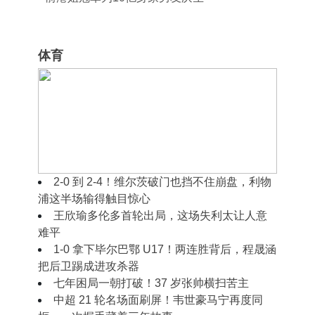
体育
2‑0 到 2‑2！穆里尼奥摊手无奈，皇马半场好
球藏着现实难题
2‑0 到 2‑4！维尔茨破门也挡不住崩盘，利物
浦这半场输得触目惊心
王欣瑜多伦多首轮出局，这场失利太让人意
难平
1‑0 拿下毕尔巴鄂 U17！两连胜背后，程晟涵
把后卫踢成进攻杀器
七年困局一朝打破！37 岁张帅横扫苦主
中超 21 轮名场面刷屏！韦世豪马宁再度同