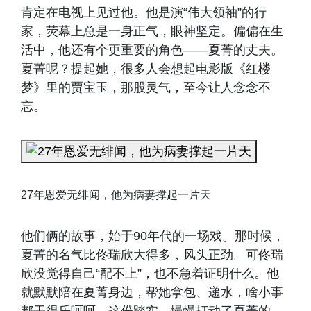
肯定在电视上见过他。他是演“伟大领袖”的行
家，荧幕上总是一身正气，眼神坚定。偏偏在生
活中，他还有个更重要的角色——夏菁的丈夫。
夏菁呢？提起她，很多人会想起电影版《红楼
梦》里的贾宝玉，那股灵气，至今让人念念不
忘。
27年恩爱无绯闻，他为病妻撑起一片天
他们俩的故事，始于90年代的一场戏。那时候，
夏菁的名气比佟瑞欣大得多，风头正劲。可佟瑞
欣没觉得自己“配不上”，也不急着证明什么。他
就默默陪在夏菁身边，帮她拿包、递水，啥小事
都干得乐呵呵。这份踏实，慢慢打动了夏菁的